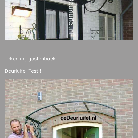
Teken mij gastenboek
Deurluifel Test !