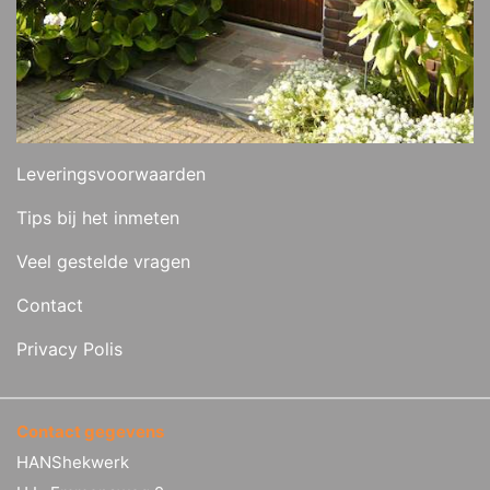
Leveringsvoorwaarden
Tips bij het inmeten
Veel gestelde vragen
Contact
Privacy Polis
Contact gegevens
HANShekwerk